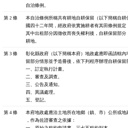
自治條例。
第 2 條
本自治條例所稱共有耕地自耕保留（以下簡稱自耕
國四十二年間，經政府依實施耕者有其田條例規定
其中出租部分因徵收而喪失權利後，自耕保留部分
耕地。
第 3 條
彰化縣政府（以下簡稱本府）地政處應即函請轄內
留部分情形並予造冊後，依下列程序辦理自耕保留
一、訂定執行計畫。
二、審查及調查。
三、公告及通知。
四、異議處理。
五、登記。
第 4 條
本府地政處應洽土地所在地鄉（鎮、市）公所或地
，作為佐證審查之依據：
一、原始之租約申請書、三七五租約副本。