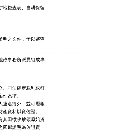
耕地複查表、自耕保留
證明之文件，予以審查
地政事務所派員組成專
立、司法確定裁判或符
案件為準。
人連名簿外，並可層報
財產資料以資佐證。
有其田徵收放領原始資
之四鄰證明為佐證資