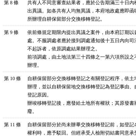
第 8 條
共有人不同意審查結果者，應於公告期滿三十日內
出異議。如各共有人均無異議，本府地政處應即函
所辦理自耕保留部分交換移轉登記。
第 9 條
依前條規定期限內提出異議之案件，由本府訂期以
處。不服調處者應於接到調處通知後十五日內向司
不起訴者，依原調處結果辦理之。
前項調處，由土地法第三十四條之一第六項所設之
辦理。
第 10 條
自耕保留部分交換移轉登記之有關登記程序，依土
辦理，並以自耕保留地交換移轉登記為登記事由、
登記原因。
辦竣移轉登記後，應發給土地所有權狀；其原發書
廢。
第 11 條
自耕保留部分於尚未辦畢交換移轉登記前，如登記
權利時，應予駁回。但經承受人檢附切結書同意承