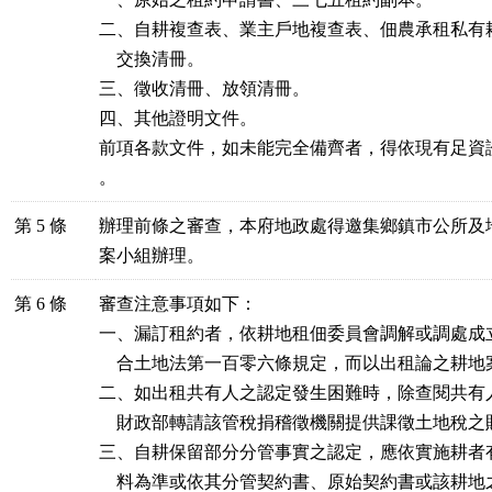
二、自耕複查表、業主戶地複查表、佃農承租私有
交換清冊。
三、徵收清冊、放領清冊。
四、其他證明文件。
前項各款文件，如未能完全備齊者，得依現有足資
。
第 5 條
辦理前條之審查，本府地政處得邀集鄉鎮市公所及
案小組辦理。
第 6 條
審查注意事項如下：
一、漏訂租約者，依耕地租佃委員會調解或調處成
合土地法第一百零六條規定，而以出租論之耕地
二、如出租共有人之認定發生困難時，除查閱共有
財政部轉請該管稅捐稽徵機關提供課徵土地稅之
三、自耕保留部分分管事實之認定，應依實施耕者
料為準或依其分管契約書、原始契約書或該耕地