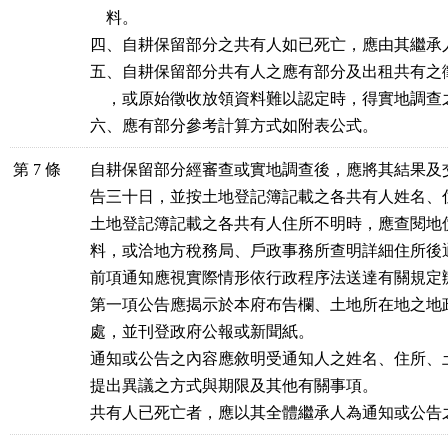
料。
四、自耕保留部分之共有人如已死亡，應由其繼承
五、自耕保留部分共有人之應有部分及出租共有之
，或原始徵收放領資料難以認定時，得實地調查
六、應有部分參考計算方式如附表公式。
第 7 條
自耕保留部分經審查或實地調查後，應將其結果及
告三十日，並按土地登記簿記載之各共有人姓名、
土地登記簿記載之各共有人住所不明時，應查閱地
料，或洽地方稅務局、戶政事務所查明詳細住所後
前項通知應視實際情形依行政程序法送達有關規定
第一項公告應揭示於本府布告欄、土地所在地之地
處，並刊登政府公報或新聞紙。
通知或公告之內容應敘明受通知人之姓名、住所、
提出異議之方式與期限及其他有關事項。
共有人已死亡者，應以其全體繼承人為通知或公告