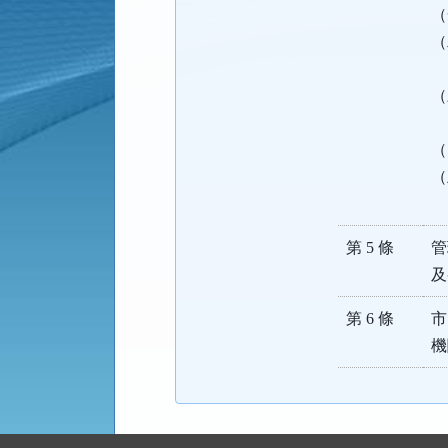
（
（
（
（
（
第 5 條
管
及
第 6 條
市
機