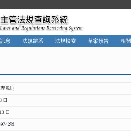
:::
訊息
法規體系
法規檢索
草案預告
相關
管理規則
8 日
13 日
9742號