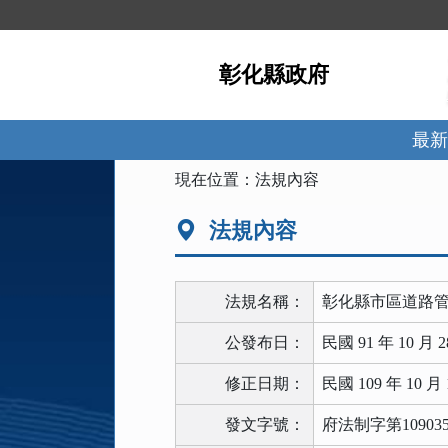
跳
到
主
彰化縣政府
要
內
容
區
最新
塊
:::
現在位置：
法規內容
法規內容
法規名稱：
彰化縣市區道路
公發布日：
民國 91 年 10 月 2
修正日期：
民國 109 年 10 月 
發文字號：
府法制字第109035