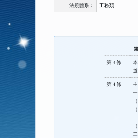
法規體系：
工務類
法
規
功
能
第
按
鈕
第 3 條
本
區
道
第 4 條
主
一
（
（
（
二