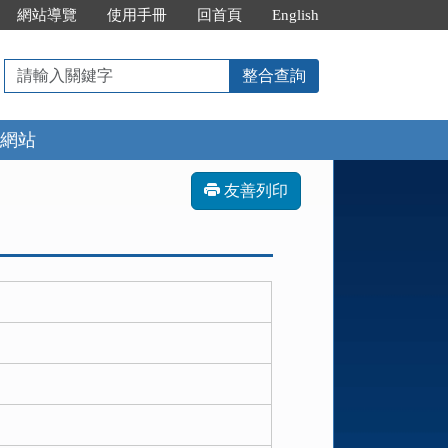
網站導覽
使用手冊
回首頁
English
請
整合查詢
輸
入
網站
關
鍵
字
友善列印