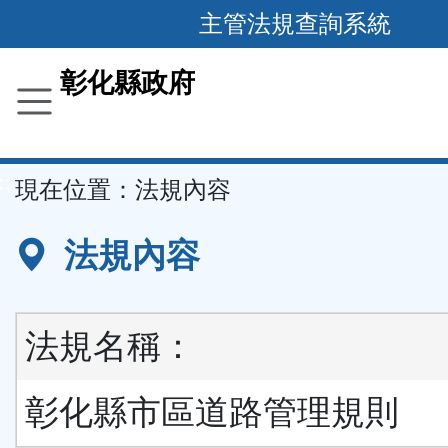
跳
主管法規查詢系統
到
主
彰化縣政府
要
內
容
::
現在位置：
法規內容
區
塊
法規內容
法規名稱：
彰化縣市區道路管理規則