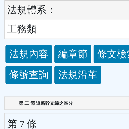
法規體系：
工務類
法
法規內容
編章節
條文檢
規
條號查詢
法規沿革
功
能
第 二 節 道路幹支線之區分
按
鈕
第 7 條