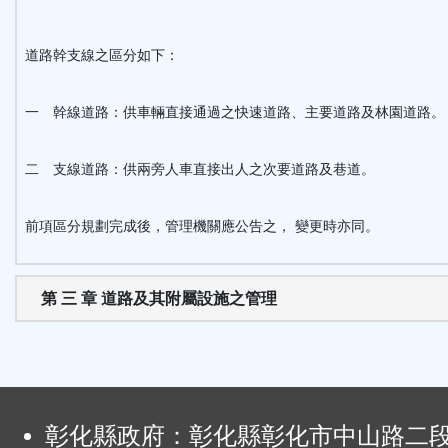
區
道路幹支線之區分如下：
一 幹線道路：供車輛直接通過之快速道路、主要道路及林園道路。
二 支線道路：供兩旁人車直接出人之次要道路及巷道。
前項區分規劃完成後，管理機關應公告之， 變更時亦同。
第 三 章 道路及其附屬設施之管理
:
彰化縣政府：彰化縣彰化市中山路二段4